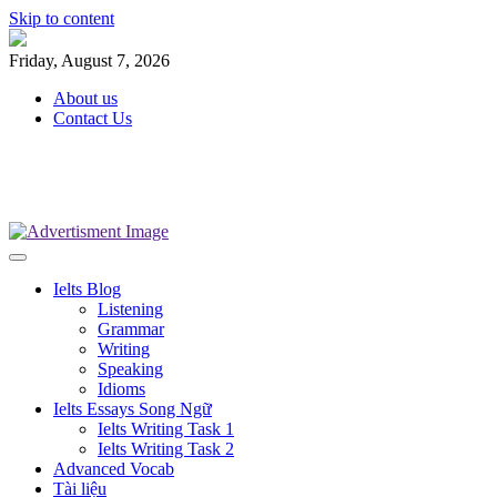
Skip to content
Friday, August 7, 2026
About us
Contact Us
Ielts Target
Chiến Binh IELTS
Ielts Blog
Listening
Grammar
Writing
Speaking
Idioms
Ielts Essays Song Ngữ
Ielts Writing Task 1
Ielts Writing Task 2
Advanced Vocab
Tài liệu