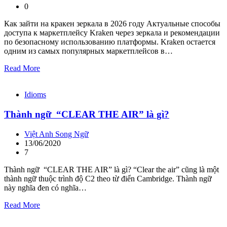
0
Как зайти на кракен зеркала в 2026 году Актуальные способы
доступа к маркетплейсу Kraken через зеркала и рекомендации
по безопасному использованию платформы. Kraken остается
одним из самых популярных маркетплейсов в…
Read More
Idioms
Thành ngữ “CLEAR THE AIR” là gì?
Việt Anh Song Ngữ
13/06/2020
7
Thành ngữ “CLEAR THE AIR” là gì? “Clear the air” cũng là một
thành ngữ thuộc trình độ C2 theo từ điển Cambridge. Thành ngữ
này nghĩa đen có nghĩa…
Read More