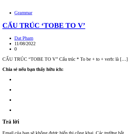
Grammar
CẤU TRÚC ‘TOBE TO V’
Dat Pham
11/08/2022
0
CẤU TRÚC “TOBE TO V” Cấu trúc * To be + to + verb: là […]
Chia sẻ nếu bạn thấy hữu ích:
Trả lời
Email của bạn sẽ không được hiển thị công khai.
Các trường bắt