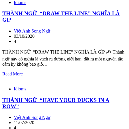
Idioms
THÀNH NGỮ “DRAW THE LINE” NGHĨA LÀ
GÌ?
Việt Anh Song Ngữ
03/10/2020
4
THÀNH NGỮ “DRAW THE LINE” NGHĨA LÀ GÌ? ✍️ Thành
ngữ này có nghĩa là vạch ra đường giới hạn, đặt ra một nguyên tắc
cấm kỵ không bao giờ…
Read More
Idioms
THÀNH NGỮ “HAVE YOUR DUCKS IN A
ROW”
Việt Anh Song Ngữ
11/07/2020
4