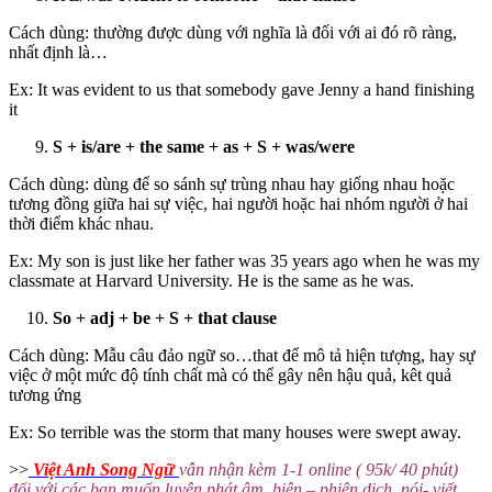
Cách dùng: thường được dùng với nghĩa là đối với ai đó rõ ràng,
nhất định là…
Ex: It was evident to us that somebody gave Jenny a hand finishing
it
S + is/are + the same + as + S + was/were
Cách dùng: dùng để so sánh sự trùng nhau hay giống nhau hoặc
tương đồng giữa hai sự việc, hai người hoặc hai nhóm người ở hai
thời điểm khác nhau.
Ex: My son is just like her father was 35 years ago when he was my
classmate at Harvard University. He is the same as he was.
So + adj + be + S + that clause
Cách dùng: Mẫu câu đảo ngữ so…that để mô tả hiện tượng, hay sự
việc ở một mức độ tính chất mà có thể gây nên hậu quả, kêt quả
tương ứng
Ex: So terrible was the storm that many houses were swept away.
>>
Việt Anh Song Ngữ
vẫn nhận kèm 1-1 online ( 95k/ 40 phút)
đối với các bạn muốn luyện phát âm, biên – phiên dịch, nói- viết