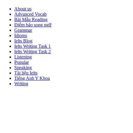
About us
Advanced Vocab
Bài Mẫu Reading
Điểm báo song ngữ
Grammar
Idioms
Ielts Blog
Ielts Writing Task 1
Ielts Writing Task 2
Listening
Popular
Speaking
Tài liệu Ielts
Tiếng Anh Y Khoa
Writing