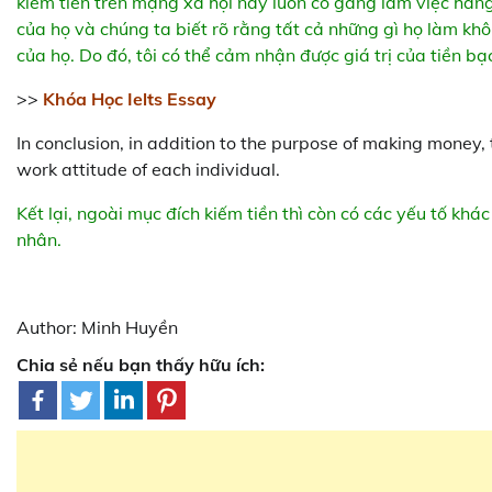
kiếm tiền trên mạng xã hội này luôn cố gắng làm việc hàn
của họ và chúng ta biết rõ rằng tất cả những gì họ làm kh
của họ. Do đó, tôi có thể cảm nhận được giá trị của tiền b
>>
Khóa Học Ielts Essay
In conclusion, in addition to the purpose of making money, 
work attitude of each individual.
Kết lại, ngoài mục đích kiếm tiền thì còn có các yếu tố khá
nhân.
Author: Minh Huyền
Chia sẻ nếu bạn thấy hữu ích: