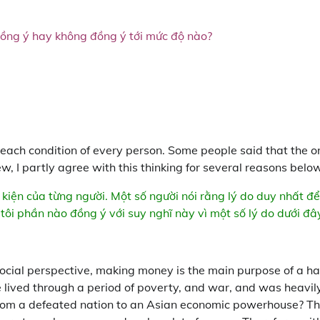
 đồng ý hay không đồng ý tới mức độ nào?
each condition of every person. Some people said that the o
, I partly agree with this thinking for several reasons below
 kiện của từng người. Một số người nói rằng lý do duy nhất để
 tôi phần nào đồng ý với suy nghĩ này vì một số lý do dưới đâ
 social perspective, making money is the main purpose of a h
e lived through a period of poverty, and war, and was heavil
rom a defeated nation to an Asian economic powerhouse? T