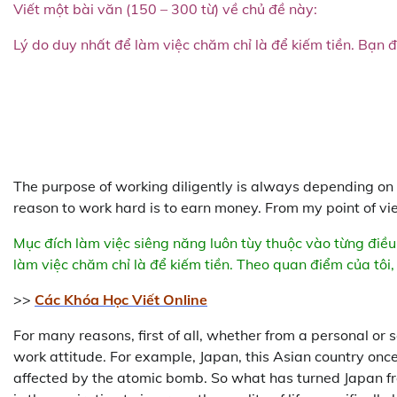
Viết một bài văn (150 – 300 từ) về chủ đề này:
Lý do duy nhất để làm việc chăm chỉ là để kiếm tiền. Bạn
The purpose of working diligently is always depending on 
reason to work hard is to earn money. From my point of view
Mục đích làm việc siêng năng luôn tùy thuộc vào từng điều
làm việc chăm chỉ là để kiếm tiền. Theo quan điểm của tôi,
>>
Các Khóa Học Viết Online
For many reasons, first of all, whether from a personal or
work attitude. For example, Japan, this Asian country onc
affected by the atomic bomb. So what has turned Japan f