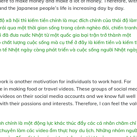
lly here to make money and make a lot of money. Therefore, wit
nd the Japanese people’s life is increasing day by day.
độ xã hội thì kiếm tiền chính là mục đích chính của thái độ là
rải qua một thời gian sống trong cảnh nghèo đói, chiến tranh
 đã đưa nước Nhật từ một quốc gia bại trận trở thành một
 chất lượng cuộc sống mà cụ thể ở đây là kiếm tiền và kiếm 
kinh tế Nhật ngày càng phát triển và cuộc sống người Nhật ngà
work is another motivation for individuals to work hard. For
e in making food or travel videos. These groups of social me
videos on their social media accounts and we know full well
with their passions and interests. Therefore, I can feel the va
tính chính là một động lực khác thúc đẩy các cá nhân chăm chỉ
s chuyên làm các video ẩm thực hay du lịch. Những nhóm ngườ