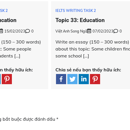
SK 2
IELTS WRITING TASK 2
ucation
Topic 33: Education
15/02/2023
0
Việt Anh Song Ngữ
07/02/2023
0
 (150 – 300 words)
Write an essay (150 – 300 words)
ic: Some people
about this topic: Some children fin
udents […]
some school […]
n thấy hữu ích:
Chia sẻ nếu bạn thấy hữu ích:
g bắt buộc được đánh dấu
*