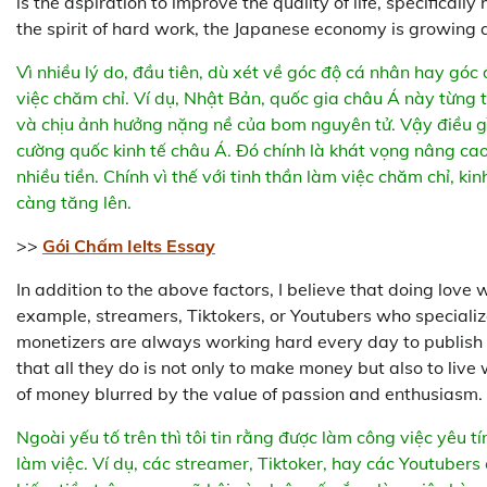
is the aspiration to improve the quality of life, specifica
the spirit of hard work, the Japanese economy is growing a
Vì nhiều lý do, đầu tiên, dù xét về góc độ cá nhân hay góc 
việc chăm chỉ. Ví dụ, Nhật Bản, quốc gia châu Á này từng t
và chịu ảnh hưởng nặng nề của bom nguyên tử. Vậy điều gì
cường quốc kinh tế châu Á. Đó chính là khát vọng nâng cao
nhiều tiền. Chính vì thế với tinh thần làm việc chăm chỉ, 
càng tăng lên.
>>
Gói Chấm Ielts Essay
In addition to the above factors, I believe that doing love 
example, streamers, Tiktokers, or Youtubers who specializ
monetizers are always working hard every day to publish 
that all they do is not only to make money but also to live 
of money blurred by the value of passion and enthusiasm.
Ngoài yếu tố trên thì tôi tin rằng được làm công việc yêu 
làm việc. Ví dụ, các streamer, Tiktoker, hay các Youtuber