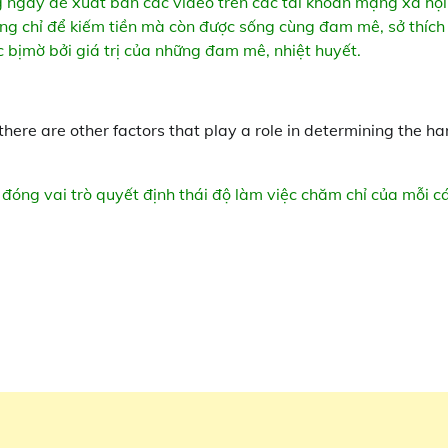
g ngày để xuất bản các video trên các tài khoản mạng xã hội
ông chỉ để kiếm tiền mà còn được sống cùng đam mê, sở thích
ạc bịmờ bởi giá trị của những đam mê, nhiệt huyết.
there are other factors that play a role in determining the ha
c đóng vai trò quyết định thái độ làm việc chăm chỉ của mỗi c