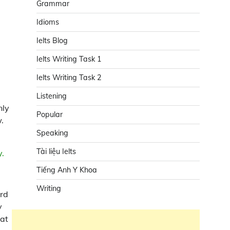
Grammar
Idioms
Ielts Blog
Ielts Writing Task 1
Ielts Writing Task 2
Listening
nly
Popular
.
Speaking
Tài liệu Ielts
y.
Tiếng Anh Y Khoa
Writing
ard
y
hat