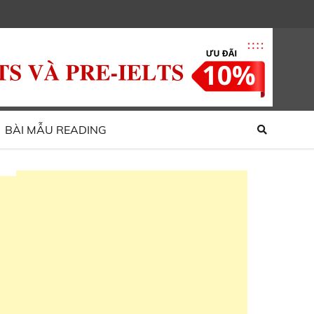
About
Contact
us
Us
BÀI MẪU READING