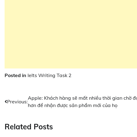
Posted in
Ielts Writing Task 2
Điều
Apple: Khách hàng sẽ mất nhiều thời gian chờ đ
Previous:
hơn để nhận được sản phẩm mới của họ
hướng
bài
Related Posts
viết