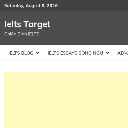
Skip
Saturday, August 8, 2026
to
content
Ielts Target
Chiến Binh IELTS
IELTS BLOG
IELTS ESSAYS SONG NGỮ
ADV