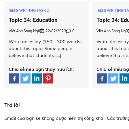
IELTS WRITING TASK 2
IELTS WRITING TA
Topic 34: Education
Topic 34: Ed
Việt Anh Song Ngữ
22/02/2023
0
Việt Anh Song Ngữ
Write an essay (150 – 300 words)
Write an essay
about this topic: Some people
about this top
believe that students […]
believe that st
Chia sẻ nếu bạn thấy hữu ích:
Chia sẻ nếu bạ
Trả lời
Email của bạn sẽ không được hiển thị công khai.
Các trườn