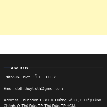
About Us
Editor-In-Chief: ĐỖ THỊ THÚY
Email: dothithuytruth@gmail.com
Address: Chi nhánh 1: 8/10E Đường Số 21, P. Hiệp Bình
Chánh, Q. Thủ Đức, TP. Thủ Đức, TP.HCM.