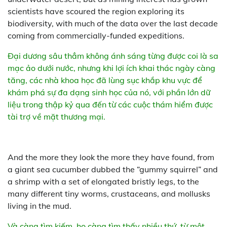
scientists have scoured the region exploring its
biodiversity, with much of the data over the last decade
coming from commercially-funded expeditions.
Đại dương sâu thẳm không ánh sáng từng được coi là sa
mạc ảo dưới nước, nhưng khi lợi ích khai thác ngày càng
tăng, các nhà khoa học đã lùng sục khắp khu vực để
khám phá sự đa dạng sinh học của nó, với phần lớn dữ
liệu trong thập kỷ qua đến từ các cuộc thám hiểm được
tài trợ về mặt thương mại.
And the more they look the more they have found, from
a giant sea cucumber dubbed the “gummy squirrel” and
a shrimp with a set of elongated bristly legs, to the
many different tiny worms, crustaceans, and mollusks
living in the mud.
Và càng tìm kiếm, họ càng tìm thấy nhiều thứ, từ một