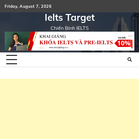
Skip
Friday, August 7, 2026
About
Cont
to
Ielts Target
us
Us
content
Chiến Binh IELTS