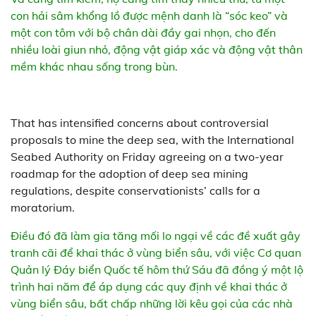
con hải sâm khổng lồ được mệnh danh là “sóc keo” và
một con tôm với bộ chân dài đầy gai nhọn, cho đến
nhiều loài giun nhỏ, động vật giáp xác và động vật thân
mềm khác nhau sống trong bùn.
That has intensified concerns about controversial
proposals to mine the deep sea, with the International
Seabed Authority on Friday agreeing on a two-year
roadmap for the adoption of deep sea mining
regulations, despite conservationists’ calls for a
moratorium.
Điều đó đã làm gia tăng mối lo ngại về các đề xuất gây
tranh cãi để khai thác ở vùng biển sâu, với việc Cơ quan
Quản lý Đáy biển Quốc tế hôm thứ Sáu đã đồng ý một lộ
trình hai năm để áp dụng các quy định về khai thác ở
vùng biển sâu, bất chấp những lời kêu gọi của các nhà