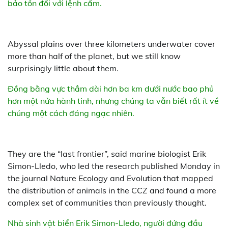
bảo tồn đối với lệnh cấm.
Abyssal plains over three kilometers underwater cover
more than half of the planet, but we still know
surprisingly little about them.
Đồng bằng vực thẳm dài hơn ba km dưới nước bao phủ
hơn một nửa hành tinh, nhưng chúng ta vẫn biết rất ít về
chúng một cách đáng ngạc nhiên.
They are the “last frontier”, said marine biologist Erik
Simon-Lledo, who led the research published Monday in
the journal Nature Ecology and Evolution that mapped
the distribution of animals in the CCZ and found a more
complex set of communities than previously thought.
Nhà sinh vật biển Erik Simon-Lledo, người đứng đầu