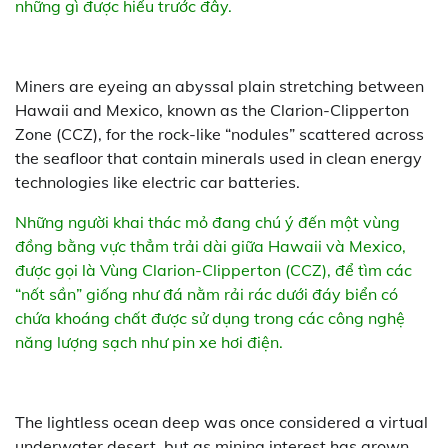
những gì được hiểu trước đây.
Miners are eyeing an abyssal plain stretching between
Hawaii and Mexico, known as the Clarion-Clipperton
Zone (CCZ), for the rock-like “nodules” scattered across
the seafloor that contain minerals used in clean energy
technologies like electric car batteries.
Những người khai thác mỏ đang chú ý đến một vùng
đồng bằng vực thẳm trải dài giữa Hawaii và Mexico,
được gọi là Vùng Clarion-Clipperton (CCZ), để tìm các
“nốt sần” giống như đá nằm rải rác dưới đáy biển có
chứa khoáng chất được sử dụng trong các công nghệ
năng lượng sạch như pin xe hơi điện.
The lightless ocean deep was once considered a virtual
underwater desert, but as mining interest has grown