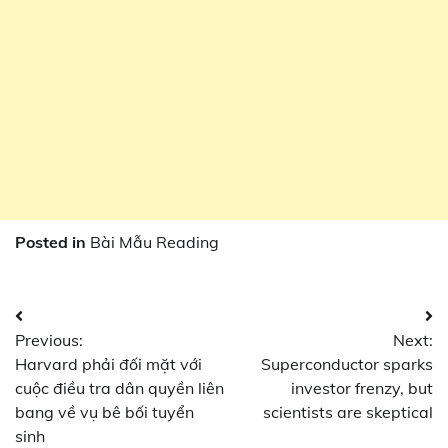
Posted in
Bài Mẫu Reading
Điều
Previous:
Next:
hướng
Harvard phải đối mặt với
Superconductor sparks
bài
cuộc điều tra dân quyền liên
investor frenzy, but
bang về vụ bê bối tuyển
scientists are skeptical
viết
sinh